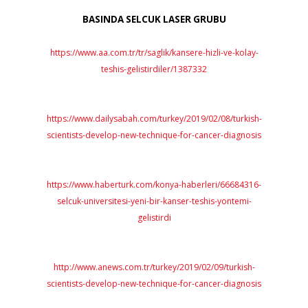
SER GRUBU
nsere-hizli-ve-kolay-
/1387332
y/2019/02/08/turkish-
-for-cancer-diagnosis
YÜKSEK GÜÇLÜ LASER SİS
UYGULAMALARI LABO
-haberleri/66684316-
ser-teshis-yontemi-
2019/02/09/turkish-
-for-cancer-diagnosis