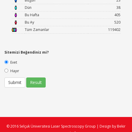
Bugün
23
Dün
38
Bu Hafta
405
Bu Ay
520
Tüm Zamanlar
119402
Sitemizi Beğendiniz mi?
Evet
Hayır
© 2016 Selçuk Üniversitesi Laser Spectroscopy Group | Design by Bekir