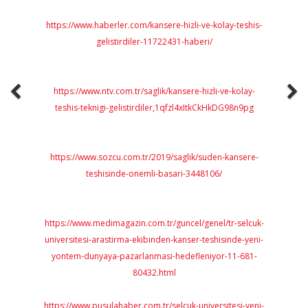
izli-ve-kolay-teshis-
1-haberi/
sere-hizli-ve-kolay-
zl4xItkCkHkDG98n9pg
aglik/suden-kansere-
ri-3448106/
ncel/genel/tr-selcuk-
anser-teshisinde-yeni-
defleniyor-11-681-
cuk-universitesi-yeni-