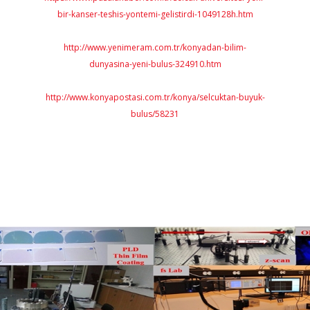
tirdi-1049128h.htm
/konyadan-bilim-
324910.htm
onya/selcuktan-buyuk-