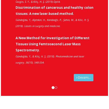
KEPCEOĞLU, Haziret DURMUŞ, (2016), S
Teknik Eğitim Fakültesi, Teknik-Online 
 and healthy colon
ethod.
ahin, M., & Kilic, H. Ş.
Yeni Bir Puls Laser Depozisyon (
Tasarımı, Üretimi ve Uygulamala
Hamdi Şükür KILIÇ ve Haziret DURMUŞ, 
ion of Different
Teknik Eğitim Fakültesi,
Laser Mass
Teknik-Online Dergi.
edicine and laser
Devamı...