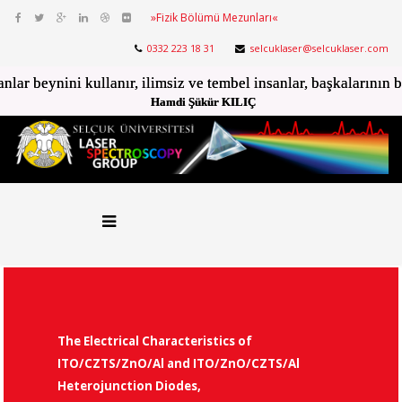
»Fizik Bölümü Mezunları«
0332 223 18 31
selcuklaser@selcuklaser.com
anlar beynini kullanır, ilimsiz ve tembel insanlar, başkalarının 
Eger sen kanmazsan kimse seni kandıramaz!
Hamdi Şükür KILIÇ
Hamdi Şükür KILIÇ
 of
Femtosaniye Laser Z-Scan Tekniğ
Malzemelerin Nonlineer Optik K
nO/CZTS/Al
Hamdi Şükür KILIÇ, Yasemin GÜNDOĞD