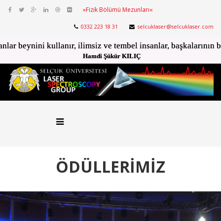
»Fizik Bölümü Mezunları«
0332 223 18 31
selcuklaser@selcuklaser.com
anlar beynini kullanır, ilimsiz ve tembel insanlar, başkalarının 
Eger sen kanmazsan kimse seni kandıramaz!
Hamdi Şükür KILIÇ
Hamdi Şükür KILIÇ
ÖDÜLLERİMİZ