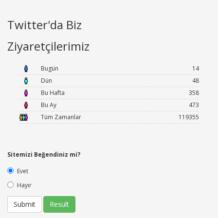
Twitter'da Biz
Ziyaretçilerimiz
Bugün
14
Dün
48
Bu Hafta
358
Bu Ay
473
Tüm Zamanlar
119355
Sitemizi Beğendiniz mi?
Evet
Hayır